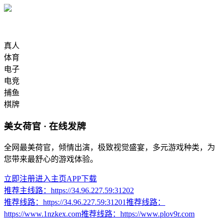
真人
体育
电子
电竞
捕鱼
棋牌
美女荷官 · 在线发牌
全网最美荷官，倾情出演，极致视觉盛宴，多元游戏种类，为
您带来最舒心的游戏体验。
立即注册
进入主页
APP下载
推荐主线路：
https://34.96.227.59:31202
推荐线路：
https://34.96.227.59:31201
推荐线路：
https://www.1nzkex.com
推荐线路：
https://www.plov9r.com