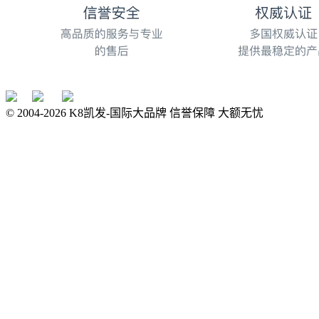
© 2004-
2026
K8凯发-国际大品牌 信誉保障 大额无忧