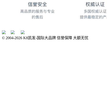
© 2004-
2026
K8凯发-国际大品牌 信誉保障 大额无忧