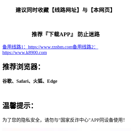
建议同时收藏【线路网址】与【本网页】
推荐『下载APP』 防止迷路
备用线路
1
：
https://www.rznbm.com
备用线路
2
：
https://www.k8900.com
推荐浏览器：
谷歌、Safari、火狐、Edge
温馨提示：
为了您的隐私安全，请勿与"国家反诈中心"APP同设备使用！