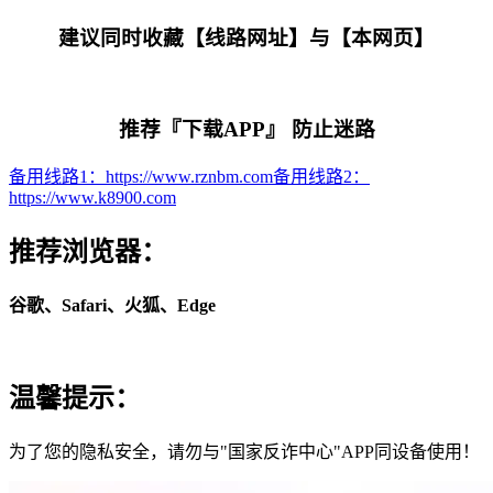
建议同时收藏【线路网址】与【本网页】
推荐『下载APP』 防止迷路
备用线路
1
：
https://www.rznbm.com
备用线路
2
：
https://www.k8900.com
推荐浏览器：
谷歌、Safari、火狐、Edge
温馨提示：
为了您的隐私安全，请勿与"国家反诈中心"APP同设备使用！