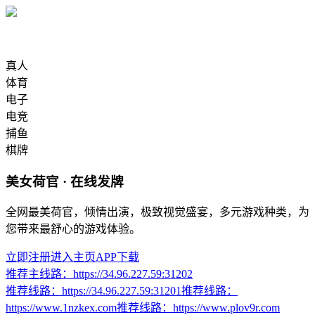
真人
体育
电子
电竞
捕鱼
棋牌
美女荷官 · 在线发牌
全网最美荷官，倾情出演，极致视觉盛宴，多元游戏种类，为
您带来最舒心的游戏体验。
立即注册
进入主页
APP下载
推荐主线路：
https://34.96.227.59:31202
推荐线路：
https://34.96.227.59:31201
推荐线路：
https://www.1nzkex.com
推荐线路：
https://www.plov9r.com