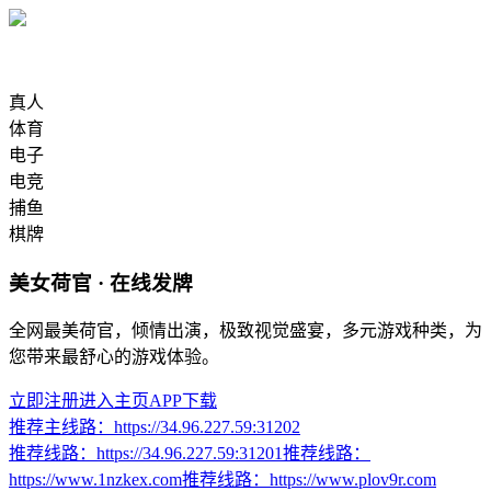
真人
体育
电子
电竞
捕鱼
棋牌
美女荷官 · 在线发牌
全网最美荷官，倾情出演，极致视觉盛宴，多元游戏种类，为
您带来最舒心的游戏体验。
立即注册
进入主页
APP下载
推荐主线路：
https://34.96.227.59:31202
推荐线路：
https://34.96.227.59:31201
推荐线路：
https://www.1nzkex.com
推荐线路：
https://www.plov9r.com