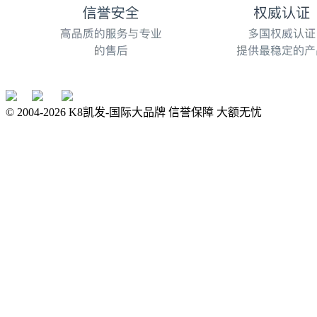
© 2004-
2026
K8凯发-国际大品牌 信誉保障 大额无忧