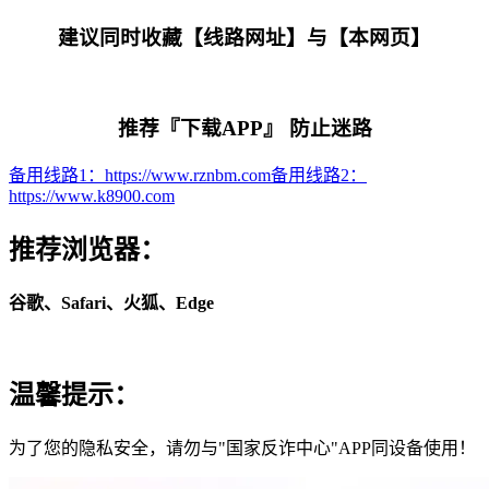
建议同时收藏【线路网址】与【本网页】
推荐『下载APP』 防止迷路
备用线路
1
：
https://www.rznbm.com
备用线路
2
：
https://www.k8900.com
推荐浏览器：
谷歌、Safari、火狐、Edge
温馨提示：
为了您的隐私安全，请勿与"国家反诈中心"APP同设备使用！