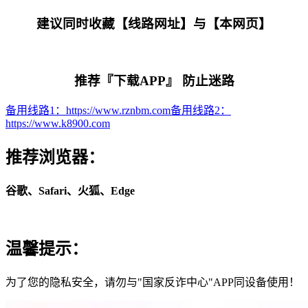
建议同时收藏【线路网址】与【本网页】
推荐『下载APP』 防止迷路
备用线路
1
：
https://www.rznbm.com
备用线路
2
：
https://www.k8900.com
推荐浏览器：
谷歌、Safari、火狐、Edge
温馨提示：
为了您的隐私安全，请勿与"国家反诈中心"APP同设备使用！