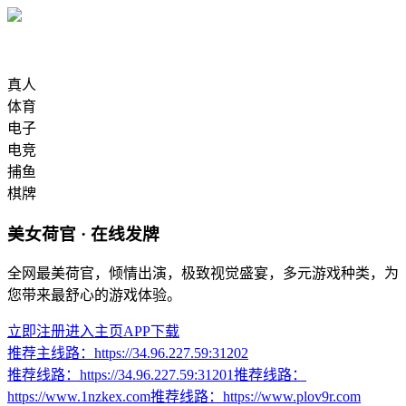
真人
体育
电子
电竞
捕鱼
棋牌
美女荷官 · 在线发牌
全网最美荷官，倾情出演，极致视觉盛宴，多元游戏种类，为
您带来最舒心的游戏体验。
立即注册
进入主页
APP下载
推荐主线路：
https://34.96.227.59:31202
推荐线路：
https://34.96.227.59:31201
推荐线路：
https://www.1nzkex.com
推荐线路：
https://www.plov9r.com