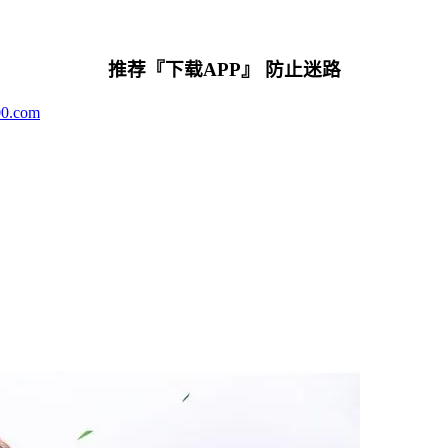
推荐『下载APP』 防止迷路
00.com