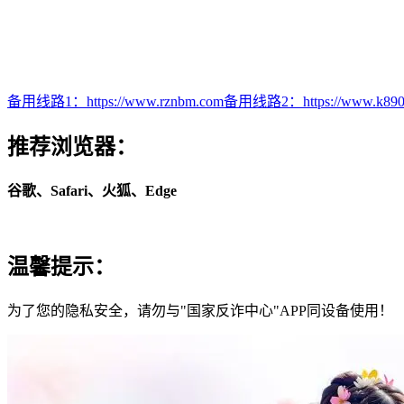
备用线路
1
：
https://www.rznbm.com
备用线路
2
：
https://www.k89
推荐浏览器：
谷歌、Safari、火狐、Edge
温馨提示：
为了您的隐私安全，请勿与"国家反诈中心"APP同设备使用！