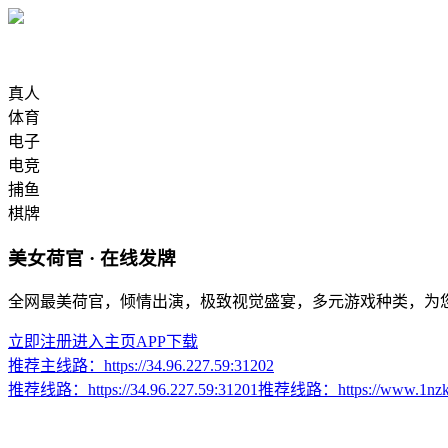
真人
体育
电子
电竞
捕鱼
棋牌
美女荷官 · 在线发牌
全网最美荷官，倾情出演，极致视觉盛宴，多元游戏种类，为
立即注册
进入主页
APP下载
推荐主线路：
https://34.96.227.59:31202
推荐线路：
https://34.96.227.59:31201
推荐线路：
https://www.1nz