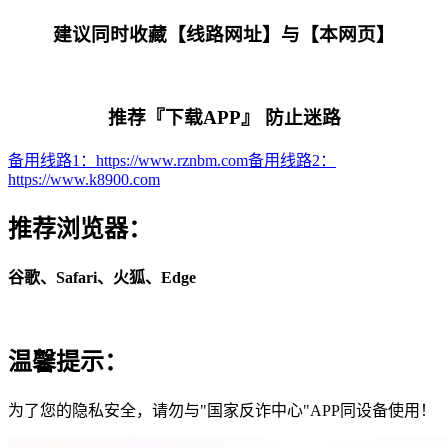
建议同时收藏【线路网址】与【本网页】
推荐『下载APP』 防止迷路
备用线路
1
：
https://www.rznbm.com
备用线路
2
：
https://www.k8900.com
推荐浏览器：
谷歌、Safari、火狐、Edge
温馨提示：
为了您的隐私安全，请勿与"国家反诈中心"APP同设备使用！