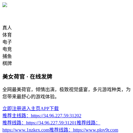
真人
体育
电子
电竞
捕鱼
棋牌
美女荷官 · 在线发牌
全网最美荷官，倾情出演，极致视觉盛宴，多元游戏种类，为
您带来最舒心的游戏体验。
立即注册
进入主页
APP下载
推荐主线路：
https://34.96.227.59:31202
推荐线路：
https://34.96.227.59:31201
推荐线路：
https://www.1nzkex.com
推荐线路：
https://www.plov9r.com