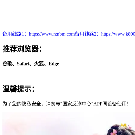
备用线路
1
：
https://www.rznbm.com
备用线路
2
：
https://www.k89
推荐浏览器：
谷歌、Safari、火狐、Edge
温馨提示：
为了您的隐私安全，请勿与"国家反诈中心"APP同设备使用！